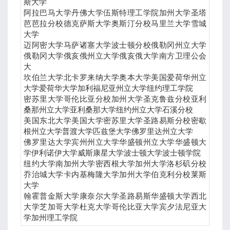
斯大学
阿拉巴马大学丹佛大学伍斯特理工学院加州大学圣塔
芭芭拉分校德克萨斯大学奥斯汀分校马里兰大学雪城
大学
迈阿密大学马萨诸塞大学波士顿分校俄勒冈州立大学
俄勒冈大学俄亥俄州立大学俄亥俄大学南方卫理公会
大
坎伯兰大学北卡罗来纳大学奥本大学美国爱荷华州立
大学爱荷华大学加利福尼亚州立大学纽约理工学院
密苏里大学哥伦比亚分校加州大学圣克鲁兹分校亚利
桑那州立大学亚利桑那大学纽约州立大学石溪分校
美国东北大学美国大学密苏里大学圣路易斯分校密歇
根州立大学普渡大学匹兹堡大学佛罗里达州立大学
佛罗里达大学宾州州立大学华盛顿州立大学华盛顿大
学伊利诺伊大学威斯康星大学波士顿大学波士顿学院
纽约大学南加州大学密西根大学加州大学洛杉矶分校
乔治城大学卡内基梅隆大学加州大学伯克利分校莱斯
大学
翰霍普金斯大学康奈尔大学圣路易斯华盛顿大学西北
大学芝加哥大学杜克大学哥伦比亚大学宾夕法尼亚大
学加州理工学院