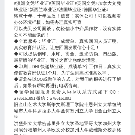
#澳洲文凭毕业证#英国毕业证#英国文凭#加拿大文凭
毕业证#新西兰毕业证#法国毕业证#德国毕业证#
铸就十年，十年品质！信誉！实体公司！可以视频看
办公环境样板，如需办理真实可查
可以先到公司面谈，勿轻信小中介黑作坊，没有实体
公司不能面谈的！
◆全套服务：毕业证、成绩单、真实回国人员证明、
真实教育部认证。让您回国发展信心十足！
◆可以提供钢印、水印、烫金、激光防伪、凹凸版、
最新版的毕业证、百分之百让您绝对满意、
◆印刷，DHL快递毕业证、成绩单7个工作日，真实大
使馆教育部认证1个月。为了达到高水准高效率，
◆请您先以QQ或微信的方式，对我们的服务进行了解
后，如果有帮助再进行电话咨询。
◆留学回国服务负责人kelly联系方式如下:QQ：
a786161891 微信：a786161891
旧金山艺术大学斯蒂文斯理工学院韦恩州立大学纽约
城市大学科罗拉多大学圣何塞州立大学旧金山州立大
学
洪堡州立大学密苏里州立大学圣地亚哥大学加州大学
河滨分校加州大学欧文分校加州大学戴维斯分校罗格