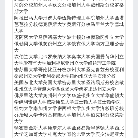
河滨分校加州大学欧文分校加州大学戴维斯分校罗格
斯大学
阿拉巴马大学丹佛大学伍斯特理工学院加州大学圣塔
芭芭拉分校德克萨斯大学奥斯汀分校马里兰大学雪城
大学
迈阿密大学马萨诸塞大学波士顿分校俄勒冈州立大学
俄勒冈大学俄亥俄州立大学俄亥俄大学南方卫理公会
大
坎伯兰大学北卡罗来纳大学奥本大学美国爱荷华州立
大学爱荷华大学加利福尼亚州立大学纽约理工学院
密苏里大学哥伦比亚分校加州大学圣克鲁兹分校亚利
桑那州立大学亚利桑那大学纽约州立大学石溪分校
美国东北大学美国大学密苏里大学圣路易斯分校密歇
根州立大学普渡大学匹兹堡大学佛罗里达州立大学
佛罗里达大学宾州州立大学华盛顿州立大学华盛顿大
学伊利诺伊大学威斯康星大学波士顿大学波士顿学院
纽约大学南加州大学密西根大学加州大学洛杉矶分校
乔治城大学卡内基梅隆大学加州大学伯克利分校莱斯
大学
翰霍普金斯大学康奈尔大学圣路易斯华盛顿大学西北
大学芝加哥大学杜克大学哥伦比亚大学宾夕法尼亚大