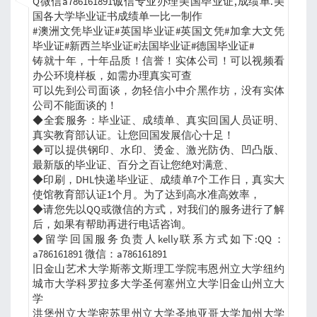
Q微信a786161891诚信专业办理美国毕业证,成绩单.美
国各大学毕业证书成绩单一比一制作
#澳洲文凭毕业证#英国毕业证#英国文凭#加拿大文凭
毕业证#新西兰毕业证#法国毕业证#德国毕业证#
铸就十年，十年品质！信誉！实体公司！可以视频看
办公环境样板，如需办理真实可查
可以先到公司面谈，勿轻信小中介黑作坊，没有实体
公司不能面谈的！
◆全套服务：毕业证、成绩单、真实回国人员证明、
真实教育部认证。让您回国发展信心十足！
◆可以提供钢印、水印、烫金、激光防伪、凹凸版、
最新版的毕业证、百分之百让您绝对满意、
◆印刷，DHL快递毕业证、成绩单7个工作日，真实大
使馆教育部认证1个月。为了达到高水准高效率，
◆请您先以QQ或微信的方式，对我们的服务进行了解
后，如果有帮助再进行电话咨询。
◆留学回国服务负责人kelly联系方式如下:QQ：
a786161891 微信：a786161891
旧金山艺术大学斯蒂文斯理工学院韦恩州立大学纽约
城市大学科罗拉多大学圣何塞州立大学旧金山州立大
学
洪堡州立大学密苏里州立大学圣地亚哥大学加州大学