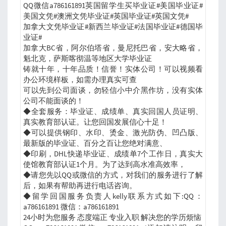
QQ微信a786161891英国留学生买毕业证#美国毕业证#
美国文凭#澳洲文凭毕业证#英国毕业证#英国文凭#
加拿大文凭毕业证#新西兰毕业证#法国毕业证#德国毕
业证#
加拿大BC省，阿尔伯塔省，曼尼托巴省，安大略省，
魁北克，萨斯喀彻温等地区大学毕业证
铸就十年，十年品质！信誉！实体公司！可以视频看
办公环境样板，如需办理真实可查
可以先到公司面谈，勿轻信小中介黑作坊，没有实体
公司不能面谈的！
◆全套服务：毕业证、成绩单、真实回国人员证明、
真实教育部认证。让您回国发展信心十足！
◆可以提供钢印、水印、烫金、激光防伪、凹凸版、
最新版的毕业证、百分之百让您绝对满意、
◆印刷，DHL快递毕业证、成绩单7个工作日，真实大
使馆教育部认证1个月。为了达到高水准高效率，
◆请您先以QQ或微信的方式，对我们的服务进行了解
后，如果有帮助再进行电话咨询。
◆留学回国服务负责人kelly联系方式如下:QQ：
a786161891 微信：a786161891
24小时为您服务 态度端正 专业入职 解决您的学历烦恼