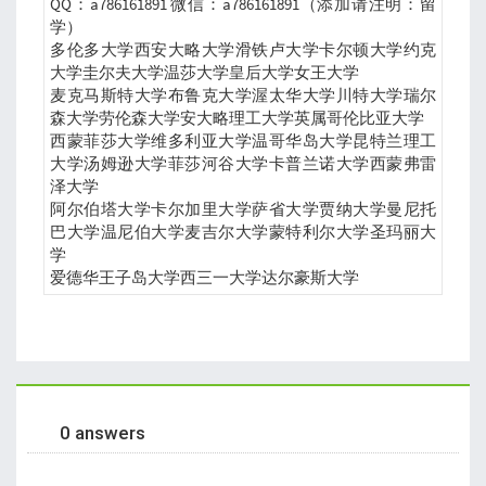
QQ：a786161891 微信：a786161891（添加请注明：留
学）
多伦多大学西安大略大学滑铁卢大学卡尔顿大学约克
大学圭尔夫大学温莎大学皇后大学女王大学
麦克马斯特大学布鲁克大学渥太华大学川特大学瑞尔
森大学劳伦森大学安大略理工大学英属哥伦比亚大学
西蒙菲莎大学维多利亚大学温哥华岛大学昆特兰理工
大学汤姆逊大学菲莎河谷大学卡普兰诺大学西蒙弗雷
泽大学
阿尔伯塔大学卡尔加里大学萨省大学贾纳大学曼尼托
巴大学温尼伯大学麦吉尔大学蒙特利尔大学圣玛丽大
学
爱德华王子岛大学西三一大学达尔豪斯大学
0 answers