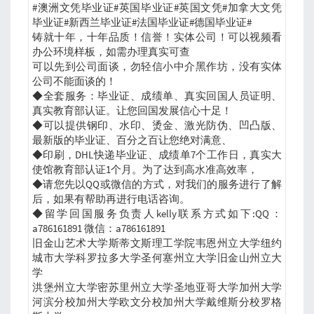
#澳洲文凭毕业证#英国毕业证#英国文凭#加拿大文凭
毕业证#新西兰毕业证#法国毕业证#德国毕业证#
铸就十年，十年品质！信誉！实体公司！可以视频看
办公环境样板，如需办理真实可查
可以先到公司面谈，勿轻信小中介黑作坊，没有实体
公司不能面谈的！
◆全套服务：毕业证、成绩单、真实回国人员证明、
真实教育部认证。让您回国发展信心十足！
◆可以提供钢印、水印、烫金、激光防伪、凹凸版、
最新版的毕业证、百分之百让您绝对满意、
◆印刷，DHL快递毕业证、成绩单7个工作日，真实大
使馆教育部认证1个月。为了达到高水准高效率，
◆请您先以QQ或微信的方式，对我们的服务进行了解
后，如果有帮助再进行电话咨询。
◆留学回国服务负责人kelly联系方式如下:QQ：
a786161891 微信：a786161891
旧金山艺术大学斯蒂文斯理工学院韦恩州立大学纽约
城市大学科罗拉多大学圣何塞州立大学旧金山州立大
学
洪堡州立大学密苏里州立大学圣地亚哥大学加州大学
河滨分校加州大学欧文分校加州大学戴维斯分校罗格