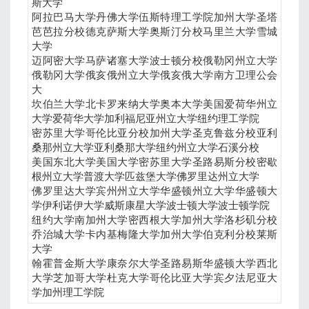
斯大学
阿拉巴马大学丹佛大学伍斯特理工学院加州大学圣塔
芭芭拉分校德克萨斯大学奥斯汀分校马里兰大学雪城
大学
迈阿密大学马萨诸塞大学波士顿分校俄勒冈州立大学
俄勒冈大学俄亥俄州立大学俄亥俄大学南方卫理公会
大
坎伯兰大学北卡罗来纳大学奥本大学美国爱荷华州立
大学爱荷华大学加利福尼亚州立大学纽约理工学院
密苏里大学哥伦比亚分校加州大学圣克鲁兹分校亚利
桑那州立大学亚利桑那大学纽约州立大学石溪分校
美国东北大学美国大学密苏里大学圣路易斯分校密歇
根州立大学普渡大学匹兹堡大学佛罗里达州立大学
佛罗里达大学宾州州立大学华盛顿州立大学华盛顿大
学伊利诺伊大学威斯康星大学波士顿大学波士顿学院
纽约大学南加州大学密西根大学加州大学洛杉矶分校
乔治城大学卡内基梅隆大学加州大学伯克利分校莱斯
大学
翰霍普金斯大学康奈尔大学圣路易斯华盛顿大学西北
大学芝加哥大学杜克大学哥伦比亚大学宾夕法尼亚大
学加州理工学院